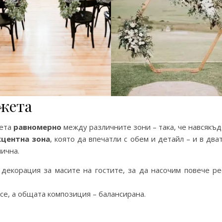
джета
жета
равномерно
между различните зони – така, че навсякъд
кцентна зона
, която да впечатли с обем и детайл – и в дв
ична.
декорация за масите на гостите, за да насочим повече р
се, а общата композиция – балансирана.