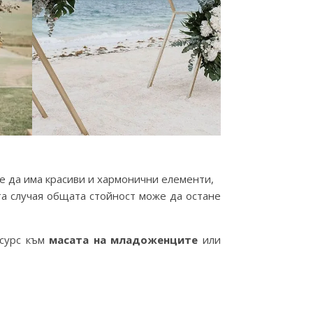
е да има красиви и хармонични елементи,
ата случая общата стойност може да остане
есурс към
масата на младоженците
или