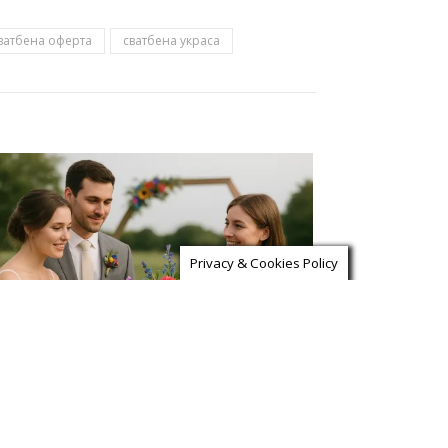
ватбена оферта
сватбена украса
Privacy & Cookies Policy
ъвета за избор на сватбен
орист или декоратор