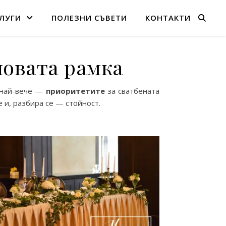
ЛУГИ
ПОЛЕЗНИ СЪВЕТИ
КОНТАКТИ
новата рамка
най-вече —
приоритетите
за сватбената
 и, разбира се — стойност.