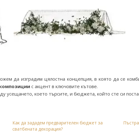
ожем да изградим цялостна концепция, в която да се ком
 композиции
с акцент в ключовите кътове.
у усещането, което търсите, и бюджета, който сте си поста
Как да зададем предварителен бюджет за
Пъстра
сватбената декорация?