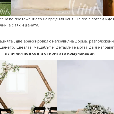
сена по протежението на предния кант. На пръв поглед идея
ни, а с тях и цената.
зацията „две аранжировки с неправилна форма, разположени
ещането, цветята, мащабът и детайлите могат да я направ
а —
в личния подход и откритата комуникация
.