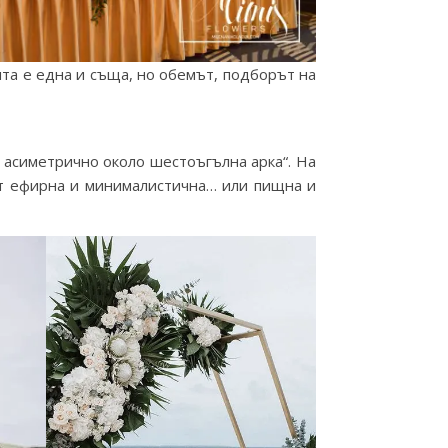
та е една и съща, но обемът, подборът на
 асиметрично около шестоъгълна арка“. На
ят ефирна и минималистична… или пищна и