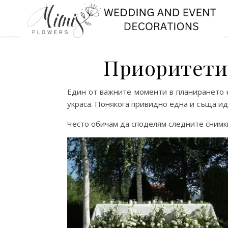
Приоритетит
Един от важните моменти в планирането 
украса. Понякога привидно една и съща ид
Често обичам да споделям следните снимк