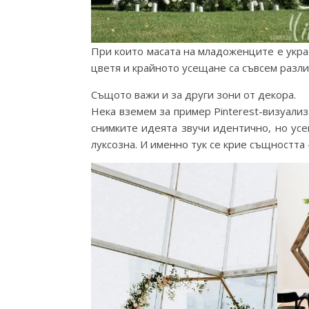
При които масата на младоженците е укра
цветя и крайното усещане са съвсем различ
Същото важи и за други зони от декора.
Нека вземем за пример Pinterest-визуали
снимките идеята звучи идентично, но ус
луксозна. И именно тук се крие същностт