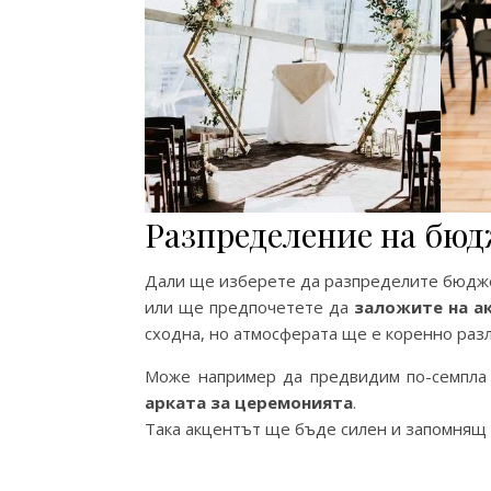
Разпределение на бю
Дали ще изберете да разпределите бюд
или ще предпочетете да
заложите на а
сходна, но атмосферата ще е коренно разл
Може например да предвидим по-семпла 
арката за церемонията
.
Така акцентът ще бъде силен и запомнящ 