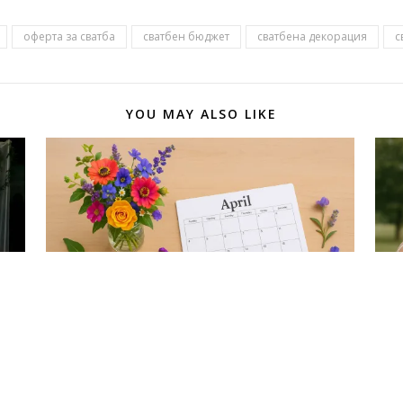
оферта за сватба
сватбен бюджет
сватбена декорация
с
YOU MAY ALSO LIKE
Календар на събитията или
5 с
ите
“Свободна ли е нашата дата”?
фл