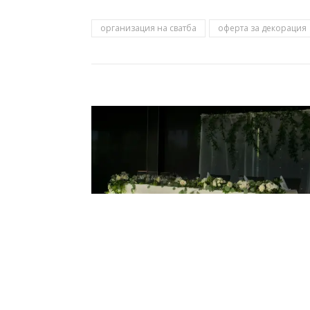
организация на сватба
оферта за декорация
Полезно за: Масата на младоженц
February 1, 2021