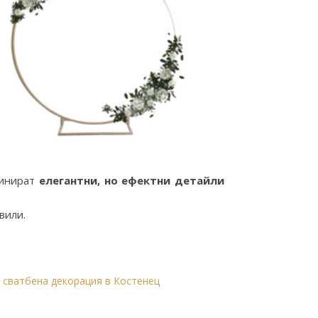
бинират
елегантни, но ефектни детайли
вили.
 сватбена декорация в Костенец