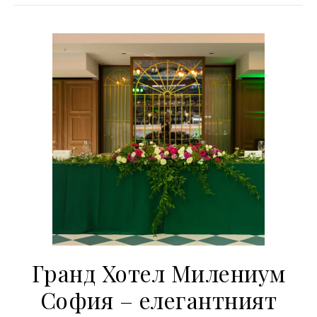
Гранд Хотел Милениум
София – елегантният