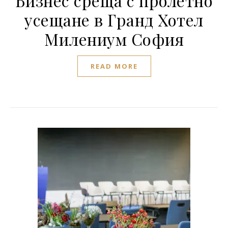
Бизнес среща с пролетно
усещане в Гранд Хотел
Милениум София
READ MORE