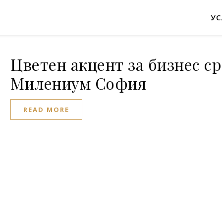
УС
Цветен акцент за бизнес с
Милениум София
READ MORE