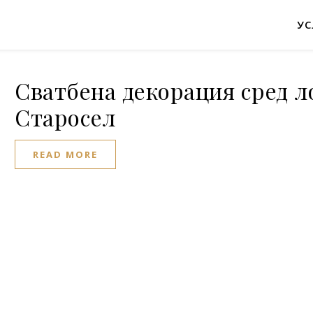
УС
Сватбена декорация сред ло
Старосел
READ MORE