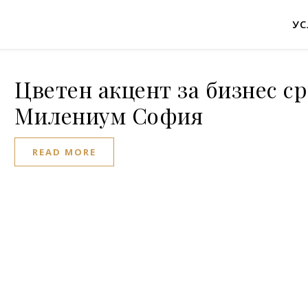
УС
Цветен акцент за бизнес с
Милениум София
READ MORE