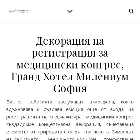
Декорация на
регистрация за
медицински конгрес,
Гранд Хотел Милениум
София
Бизнес събитията заслужават атмосфера, която
вдъхновява и създава емоция още от входа. За
регистрацията на специализиран медицински конгрес
създадохме концептуална декорация, съчетаваща
елементи от природата с елегантна лекота. Символът
на събитието – фееричното колибри – присъстваше