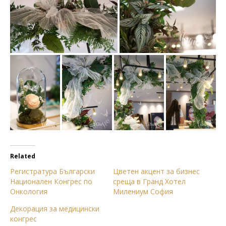
Related
Регистратура Български
Цветен акцент за бизнес
Национален Конгрес по
среща в Гранд Хотел
Онкология
Милениум София
Декорация за медицински
конгрес