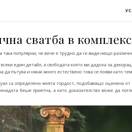
УС
чна сватба в комплек
 така популярни, че вече е трудно да се види нещо различно
 всеки един детайл, а свободата която ми дадоха за декора
а да пътува и някак много естествено това се появи като тем
туал са определено моята гордост, подобаващо оценена от 
ненадата беше приятна, а като доказателство може да погл