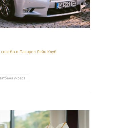
 сватба в Пасарел Лейк Клуб
ватбена украса