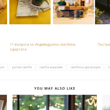
11 въпроса за Индивидуална сватбена
Пъстра
офертата
уал
рустик сватба
сватба макраме
сватбена декорация
с
YOU MAY ALSO LIKE