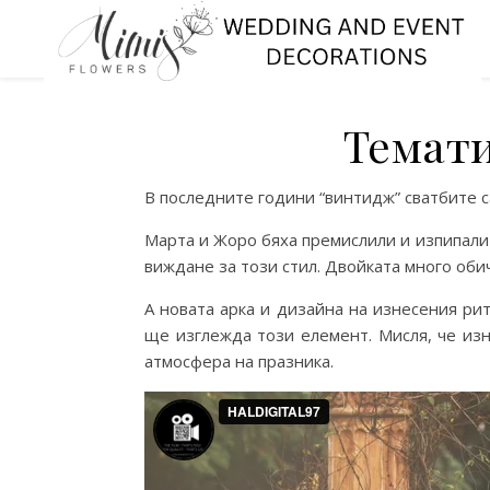
Темати
В последните години “винтидж” сватбите са
Марта и Жоро бяха премислили и изпипали
виждане за този стил. Двойката много обич
А новата арка и дизайна на изнесения ри
ще изглежда този елемент. Мисля, че из
атмосфера на празника.