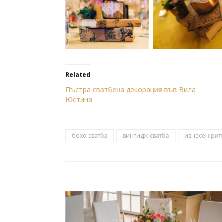
Related
Пъстра сватбена декорация във Вила
Юстина
бохо сватба
винтидж сватба
изнесен рит